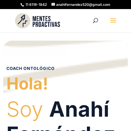
11 6119-1842
anahifernandez520@gmail.com
COACH ONTOLÓGICO
Hola!
Soy
Anahí