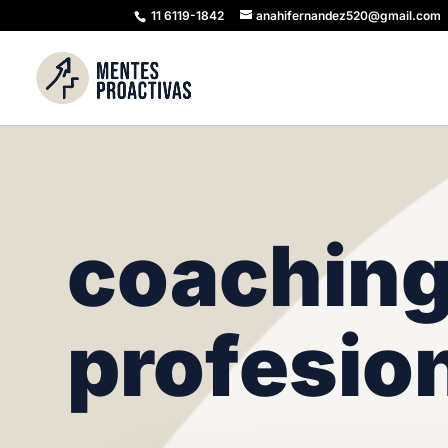
11 6119-1842
anahifernandez520@gmail.com
coachin
profesio