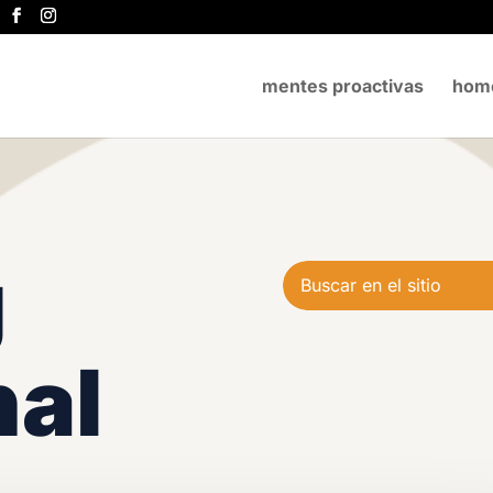
mentes proactivas
hom
g
nal